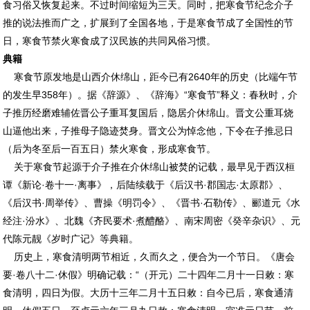
食习俗又恢复起来。不过时间缩短为三天。同时，把寒食节纪念介子
推的说法推而广之，扩展到了全国各地，于是寒食节成了全国性的节
日，寒食节禁火寒食成了汉民族的共同风俗习惯。
典籍
寒食节原发地是山西介休绵山，距今已有2640年的历史（比端午节
的发生早358年）。据《辞源》、《辞海》“寒食节”释义：春秋时，介
子推历经磨难辅佐晋公子重耳复国后，隐居介休绵山。晋文公重耳烧
山逼他出来，子推母子隐迹焚身。晋文公为悼念他，下令在子推忌日
（后为冬至后一百五日）禁火寒食，形成寒食节。
关于寒食节起源于介子推在介休绵山被焚的记载，最早见于西汉桓
谭《新论·卷十一·离事》，后陆续载于《后汉书·郡国志·太原郡》、
《后汉书·周举传》、曹操《明罚令》、《晋书·石勒传》、郦道元《水
经注·汾水》、北魏《齐民要术·煮醴酪》、南宋周密《癸辛杂识》、元
代陈元靓《岁时广记》等典籍。
历史上，寒食清明两节相近，久而久之，便合为一个节日。《唐会
要·卷八十二·休假》明确记载：“（开元）二十四年二月十一日敕：寒
食清明，四日为假。大历十三年二月十五日敕：自今已后，寒食通清