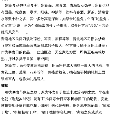
寒食食品包括寒食粥、寒食面、寒食浆、青精饭及饧等；寒食供品
有面燕、蛇盘兔、枣饼、细稞、神餤等；饮料有春酒、新茶、清泉甘
水等数十种之多。其中多数寓意深刻，如祭食蛇盘兔，俗有“蛇盘兔，
必定富”之说，意为企盼民富国强；子推燕，取介休方言“念念”不忘介
推高风亮节……。
晋南地区民间习惯吃凉粉、凉面、凉糕等等。晋北地区习惯以炒奇
（即将糕面或白面蒸熟后切成骰子般大小的方块，晒干后用土炒黄）
作为寒食日的食品。一些山区这一天全家吃炒面（即将五谷杂粮炒
熟，拌以各类干果脯，磨成面）。
寒食节，民俗要蒸寒燕庆祝，用面粉捏成大拇指一般大的飞燕、鸣
禽及走兽、瓜果、花卉等等，蒸熟后着色，插在酸枣树的针刺上面，
装点室内，也作为礼品送人。
插柳
柳为寒食节象征之物，原为怀念介子推追求政治清明之意。早在南
北朝《荆楚岁时记》就有“江淮间寒食日家家折柳插门”的记载，安徽、
苏州等地还盛行戴芥花，佩麦叶来代替柳枝。据各地史籍记载：“插柳
于坟”、“折柳枝标于户”、“插于檐插柳寝灶间”、“亦戴之头或系衣