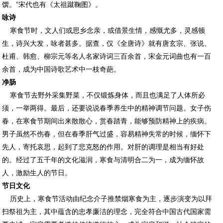
馔。”宋代也有《太祖蹴鞠图》。
咏诗
寒食节时，文人们或思乡念亲，或借景生情，感慨尤多，灵感顿
生，诗兴大发，咏者甚多。据查，仅《全唐诗》就有唐玄宗、张说、
杜甫、韩愈、柳宗元等名人名家诗词三百余首，宋金元词曲也有一百
余首，成为中国诗歌艺术中一枝奇葩。
净肠
寒食节去野外采集野菜，不仅锻炼身体，而且也满足了人体所必
须，一举两得。最后，还要说说春季养生中的精神调节问题。女子伤
春，在寒食节期间出来散散心，赏春踏青，能够预防精神上的疾病。
男子虽然不伤春，但在春季肝气过盛，容易精神失常的时候，缅怀下
先人，寄托哀思，起到了悲克怒的作用。对肝的调理是相当有好处
的。经过了五千年的文化滋润，寒食与清明合二为一，成为缅怀故
人，激励生人的节日。
节日文化
历史上，寒食节活动由纪念介子推禁烟寒食为主，逐步演变为以拜
扫祭祖为主，其中蕴含的忠孝廉洁的理念，完全符合中国古代国家需