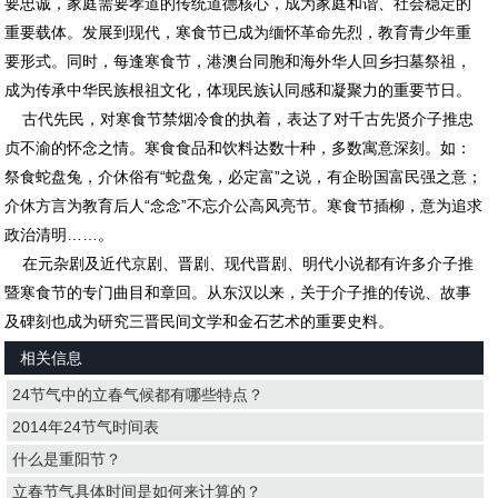
要忠诚，家庭需要孝道的传统道德核心，成为家庭和谐、社会稳定的
重要载体。发展到现代，寒食节已成为缅怀革命先烈，教育青少年重
要形式。同时，每逢寒食节，港澳台同胞和海外华人回乡扫墓祭祖，
成为传承中华民族根祖文化，体现民族认同感和凝聚力的重要节日。
古代先民，对寒食节禁烟冷食的执着，表达了对千古先贤介子推忠
贞不渝的怀念之情。寒食食品和饮料达数十种，多数寓意深刻。如：
祭食蛇盘兔，介休俗有“蛇盘兔，必定富”之说，有企盼国富民强之意；
介休方言为教育后人“念念”不忘介公高风亮节。寒食节插柳，意为追求
政治清明……。
在元杂剧及近代京剧、晋剧、现代晋剧、明代小说都有许多介子推
暨寒食节的专门曲目和章回。从东汉以来，关于介子推的传说、故事
及碑刻也成为研究三晋民间文学和金石艺术的重要史料。
相关信息
24节气中的立春气候都有哪些特点？
2014年24节气时间表
什么是重阳节？
立春节气具体时间是如何来计算的？