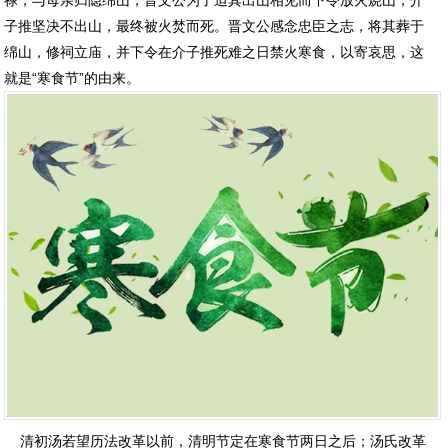
禄，与母亲归隐绵山，晋文公为了迫其出山相见而下令放火烧山，介
子推坚决不出山，最终被火焚而死。晋文公感念忠臣之志，将其葬于
绵山，修祠立庙，并下令在介子推死难之日禁火寒食，以寄哀思，这
就是“寒食节”的由来。
清初汤若望历法改革以前，清明节定在寒食节两日之后；汤氏改革