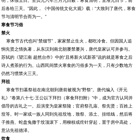
明，休假五日。至贞元六年三月九日敕：寒食清明，宜准元日节，前
后各给三天。”因此，《中国传统文化大观》载：“大致到了唐代，寒食
节与清明节合而为一。”
寒食节习俗
禁火
寒食节古代也叫“禁烟节”，家家禁止生火，都吃冷食。但因国人追
悯先贤之情执著，从东汉到南北朝屡禁屡兴，唐代皇家认可并参与。
苏轼的《望江南 超然台作》中的“且将新火试新茶”说的就是寒食之后
诗人煮茶的行为。山西民间禁火寒食的习俗多为一天，只有少数地方
仍然习惯禁火三天。
拜祖
寒食节扫墓祭祖在南北朝到唐前被视为“野祭”。唐代编入《开元
礼》“卷第八十七·王公以下拜扫（寒食拜扫附）”中，成为官方认同并
倡导的吉礼之一。后演变为皇家祭陵；官府祭孔庙、祭先贤；百姓上
坟等。时一家或一族人同到先祖坟地，致祭、添土、挂纸钱，然后将
子推燕、蛇盘兔撒于坟顶滚下，用柳枝或疙针穿起，置于房中高处，
意沾先祖德泽。
饮食