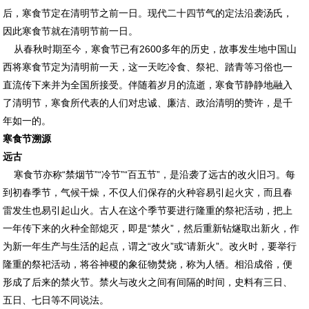
后，寒食节定在清明节之前一日。现代二十四节气的定法沿袭汤氏，
因此寒食节就在清明节前一日。
从春秋时期至今，寒食节已有2600多年的历史，故事发生地中国山
西将寒食节定为清明前一天，这一天吃冷食、祭祀、踏青等习俗也一
直流传下来并为全国所接受。伴随着岁月的流逝，寒食节静静地融入
了清明节，寒食所代表的人们对忠诚、廉洁、政治清明的赞许，是千
年如一的。
寒食节溯源
远古
寒食节亦称“禁烟节”“冷节”“百五节”，是沿袭了远古的改火旧习。每
到初春季节，气候干燥，不仅人们保存的火种容易引起火灾，而且春
雷发生也易引起山火。古人在这个季节要进行隆重的祭祀活动，把上
一年传下来的火种全部熄灭，即是“禁火”，然后重新钻燧取出新火，作
为新一年生产与生活的起点，谓之“改火”或“请新火”。改火时，要举行
隆重的祭祀活动，将谷神稷的象征物焚烧，称为人牺。相沿成俗，便
形成了后来的禁火节。禁火与改火之间有间隔的时间，史料有三日、
五日、七日等不同说法。