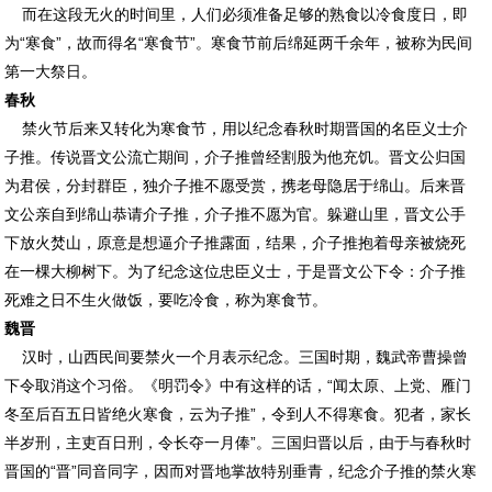
而在这段无火的时间里，人们必须准备足够的熟食以冷食度日，即
为“寒食”，故而得名“寒食节”。寒食节前后绵延两千余年，被称为民间
第一大祭日。
春秋
禁火节后来又转化为寒食节，用以纪念春秋时期晋国的名臣义士介
子推。传说晋文公流亡期间，介子推曾经割股为他充饥。晋文公归国
为君侯，分封群臣，独介子推不愿受赏，携老母隐居于绵山。后来晋
文公亲自到绵山恭请介子推，介子推不愿为官。躲避山里，晋文公手
下放火焚山，原意是想逼介子推露面，结果，介子推抱着母亲被烧死
在一棵大柳树下。为了纪念这位忠臣义士，于是晋文公下令：介子推
死难之日不生火做饭，要吃冷食，称为寒食节。
魏晋
汉时，山西民间要禁火一个月表示纪念。三国时期，魏武帝曹操曾
下令取消这个习俗。《明罚令》中有这样的话，“闻太原、上党、雁门
冬至后百五日皆绝火寒食，云为子推”，令到人不得寒食。犯者，家长
半岁刑，主吏百日刑，令长夺一月俸”。三国归晋以后，由于与春秋时
晋国的“晋”同音同字，因而对晋地掌故特别垂青，纪念介子推的禁火寒