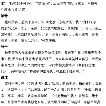
带”、“瓶贮献于佛神”、“门皆插柳”，故民间有“清明（寒食）不戴柳，
红颜成白首”之说。
踏青
也叫踏春，盛兴于唐宋。宋·李之彦《东谷所见》载：“拜扫了事，
而后与兄弟、妻子、亲戚、契交放情地游览，尽欢而归”。明代《帝王
景物略》记京效踏青场景为：“岁（寒食）清明日，都人踏青，舆者，
骑者，步者，游人以万计。”可谓盛极。
秋千
秋千原为古代寒食节宫廷女子游乐项目。五代王仁裕《开元天宝遗
事》载“天宝宫中至寒食节竟竖秋千，令宫嫔辈戏笑以为宴乐。帝呼为
半仙之戏，都中士民因而呼之”，宋代宰相文彦博诗《寒食日过龙
门》，诗中描写为 “桥边杨柳垂青线，林立秋千挂彩绳。”
蹴球
盛行于唐，宋《文献通考》载：“蹴球，盖始于唐。植两修竹，高数
丈，络网于上，为门以度球，球工分左右朋，以角胜负。”史载：唐德
宗、宪宗、穆宗、敬宗都喜蹴球，《州府元龟》载：“唐德宗贞元十二
年二月寒食节帝御麒殿之东亭，观武臣及勋戚子弟会球，兼赐宰臣宴