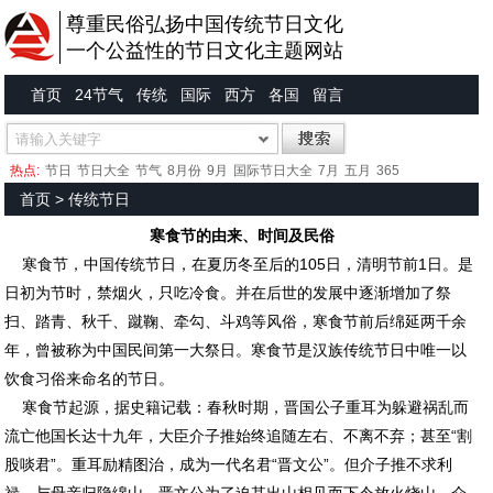
尊重民俗弘扬中国传统节日文化
一个公益性的节日文化主题网站
首页
24节气
传统
国际
西方
各国
留言
热点:
节日
节日大全
节气
8月份
9月
国际节日大全
7月
五月
365
首页
>
传统节日
寒食节的由来、时间及民俗
寒食节，中国传统节日，在夏历冬至后的105日，清明节前1日。是
日初为节时，禁烟火，只吃冷食。并在后世的发展中逐渐增加了祭
扫、踏青、秋千、蹴鞠、牵勾、斗鸡等风俗，寒食节前后绵延两千余
年，曾被称为中国民间第一大祭日。寒食节是汉族传统节日中唯一以
饮食习俗来命名的节日。
寒食节起源，据史籍记载：春秋时期，晋国公子重耳为躲避祸乱而
流亡他国长达十九年，大臣介子推始终追随左右、不离不弃；甚至“割
股啖君”。重耳励精图治，成为一代名君“晋文公”。但介子推不求利