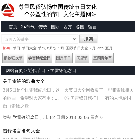
尊重民俗弘扬中国传统节日文化
一个公益性的节日文化主题网站
首页
24节气
传统
国际
西方
各国
留言
热点:
节日
节日大全
节气
8月份
9月
国际节日大全
7月
365
五月
购物狂欢节
学雷锋纪念日
圆周率日
闺蜜节
五四青年节
网站首页
>
近代节日
>
学雷锋纪念日
关于雷锋的歌曲大全
3月5日是全国雷锋纪念日，这一天节日大全网收集了一些和雷锋相关
的歌曲，希望对大家有用：1、《学习雷锋好榜样》，有的人也给叫
做《雷锋之歌
类别:
学雷锋纪念日
点击:
82
日期:
2013-03-06
留言:
0
雷锋名言名句大全