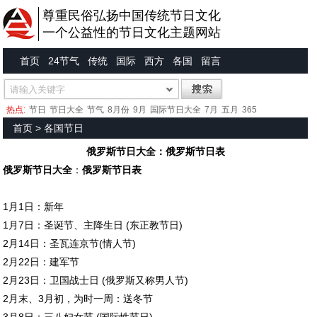
尊重民俗弘扬中国传统节日文化
一个公益性的节日文化主题网站
首页
24节气
传统
国际
西方
各国
留言
热点:
节日
节日大全
节气
8月份
9月
国际节日大全
7月
五月
365
首页
>
各国节日
俄罗斯节日大全：俄罗斯节日表
俄罗斯节日大全
：
俄罗斯节日表
1月1日：新年
1月7日：圣诞节、主降生日 (东正教节日)
2月14日：圣瓦连京节(情人节)
2月22日：建军节
2月23日：卫国战士日 (俄罗斯又称男人节)
2月末、3月初，为时一周：送冬节